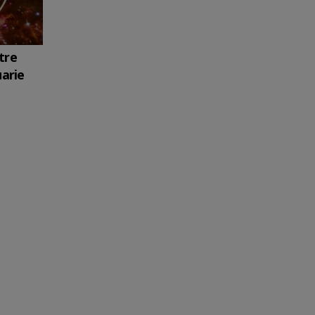
tre
uarie