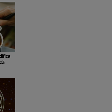
ifica
ază