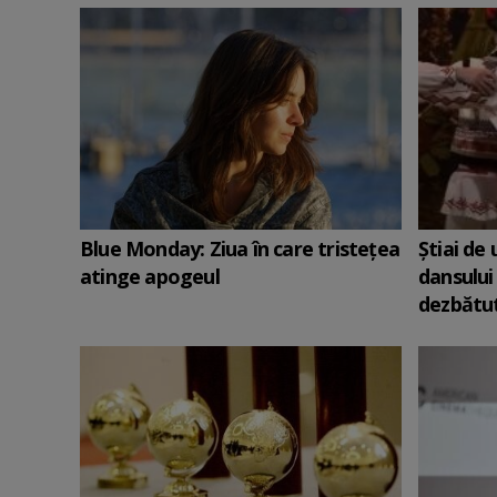
Blue Monday: Ziua în care tristețea
Știai de
atinge apogeul
dansului
dezbătut