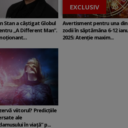
EXCLUSIV
n Stan a câștigat Globul
Avertisment pentru una din
entru „A Different Man”.
zodii în săptămâna 6-12 ian
oționant...
2025: Atenție maxim...
ervă viitorul? Predicțiile
rsate ale
amusului în viață” p...