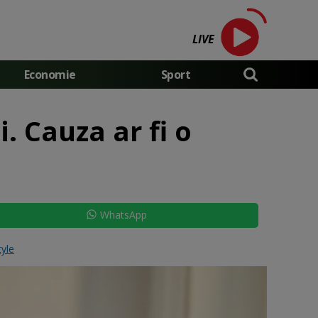
LIVE
Economie
Sport
. Cauza ar fi o
WhatsApp
tyle