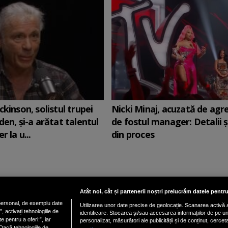
ckinson, solistul trupei
Nicki Minaj, acuzată de agr
den, şi-a arătat talentul
de fostul manager: Detalii 
r la u...
din proces
Atât noi, cât și partenerii noștri prelucrăm datele pentru
ersonal, de exemplu date
Utilizarea unor date precise de geolocație. Scanarea activă a 
Vezi versiune mobil
 activați tehnologiile de
identificare. Stocarea și/sau accesarea informațiilor de pe un d
e pentru a oferi:”, iar
personalizat, măsurători ale publicității și de conținut, cercet
Dacă tehnologiile de