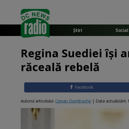
Știri
Social
Regina Suediei își a
răceală rebelă
Facebook
Autorul articolului:
Ciprian Dumitrache
|
Data actualizării: