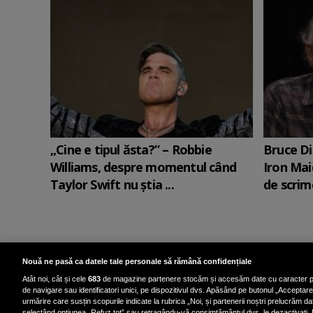
„Cine e tipul ăsta?” – Robbie
Bruce Di
Williams, despre momentul când
Iron Mai
Taylor Swift nu știa ...
de scrime
Nouă ne pasă ca datele tale personale să rămână confidențiale
Atât noi, cât și cele
683
de magazine partenere stocăm și accesăm date cu caracter p
de navigare sau identificatori unici, pe dispozitivul dvs. Apăsând pe butonul „Acceptare”,
urmărire care susțin scopurile indicate la rubrica „Noi, și partenerii noștri prelucrăm dat
selectând opțiunea „Refuz tot” sau retragându-vă consimțământul dvs. le dezactivați. 