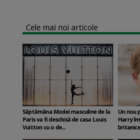
Cele mai noi articole
Săptămâna Modei masculine de la
Un nou p
Paris va fi deschisă de casa Louis
Harry îm
Vuitton cu o de...
britanic