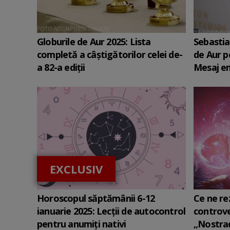
Globurile de Aur 2025: Lista
Sebastia
completă a câștigătorilor celei de-
de Aur p
a 82-a ediții
Mesaj em
EXCLUSIV
Horoscopul săptămânii 6-12
Ce ne rez
ianuarie 2025: Lecții de autocontrol
controve
pentru anumiți nativi
„Nostrad