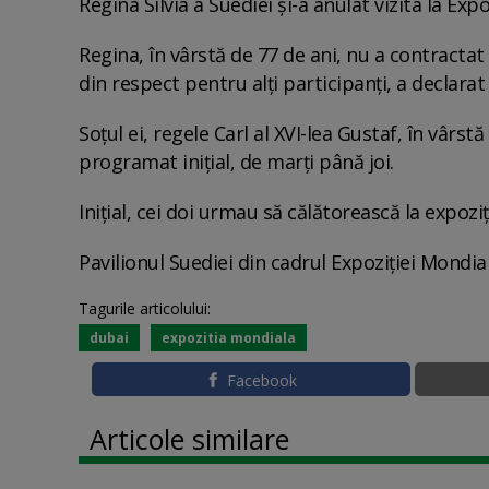
Regina Silvia a Suediei şi-a anulat vizita la Ex
Regina, în vârstă de 77 de ani, nu a contractat
din respect pentru alţi participanţi, a declara
Soţul ei, regele Carl al XVI-lea Gustaf, în vârs
programat iniţial, de marţi până joi.
Iniţial, cei doi urmau să călătorească la expozi
Pavilionul Suediei din cadrul Expoziţiei Mondia
Tagurile articolului:
dubai
expozitia mondiala
Facebook
Articole similare