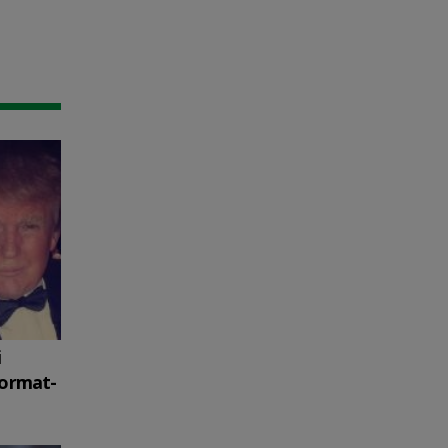
i
format-