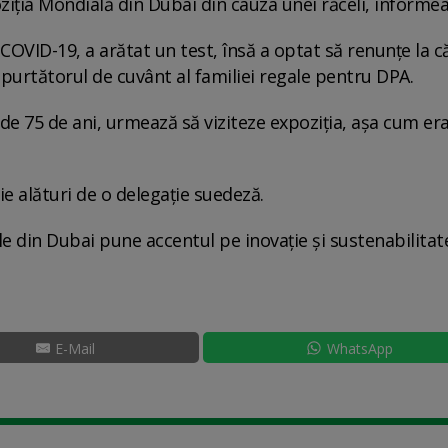
poziţia Mondială din Dubai din cauza unei răceli, informe
 COVID-19, a arătat un test, însă a optat să renunţe la c
t purtătorul de cuvânt al familiei regale pentru DPA.
tă de 75 de ani, urmează să viziteze expoziţia, aşa cum er
ţie alături de o delegaţie suedeză.
le din Dubai pune accentul pe inovaţie şi sustenabilitat
E-Mail
WhatsApp