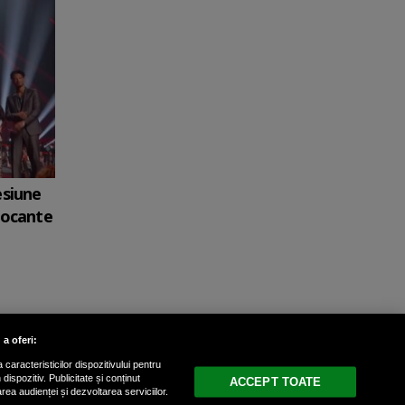
esiune
șocante
 a oferi:
caracteristicilor dispozitivului pentru
ispozitiv. Publicitate și conținut
ACCEPT TOATE
area audienței și dezvoltarea serviciilor.