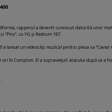
400
ifornia, rapperul a devenit cunoscut datorită unor mel
şi "Piru", cu YG şi Redrum 187.
0 a lansat un videoclip muzical pentru piesa sa "Caviar 
 ori în Compton. El a supravieţuit atacului după ce a fo
.