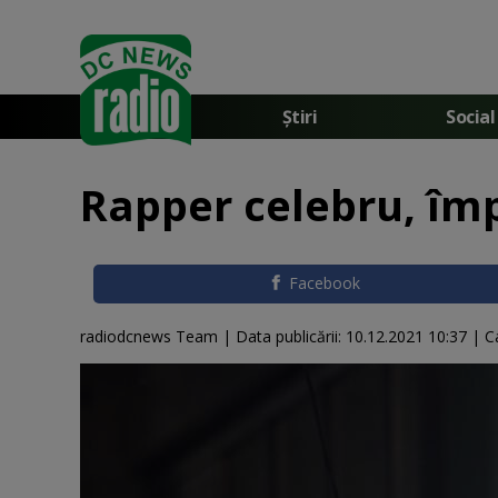
Știri
Social
Rapper celebru, îm
Facebook
radiodcnews Team |
Data publicării:
10.12.2021 10:37
| C