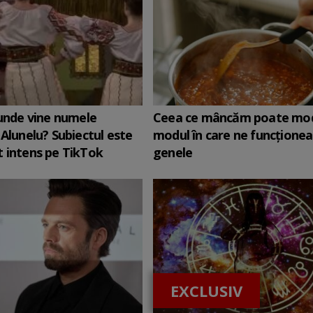
 unde vine numele
Ceea ce mâncăm poate mod
 Alunelu? Subiectul este
modul în care ne funcţione
 intens pe TikTok
genele
EXCLUSIV