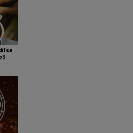
ifica
ază