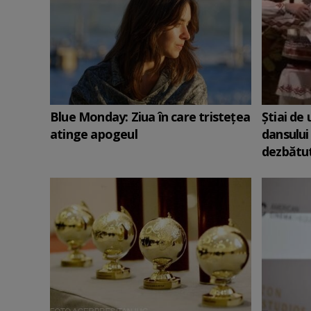
Blue Monday: Ziua în care tristețea
Știai de
atinge apogeul
dansului
dezbătut