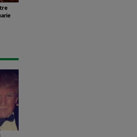
tre
uarie
i