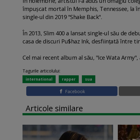
În noiembrie, artistul i-a adus un omagiu cole
împuşcat mortal în Memphis, Tennessee, la înc
single-ul din 2019 "Shake Back".
În 2013, Slim 400 a lansat single-ul său de deb
casa de discuri Pu$haz Ink, desfiinţată între ti
Cel mai recent album al său, "Ice Wata Army", a
Tagurile articolului:
international
rapper
sua
Facebook
Articole similare