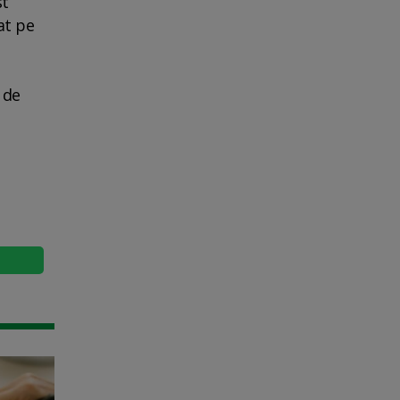
st
at pe
 de