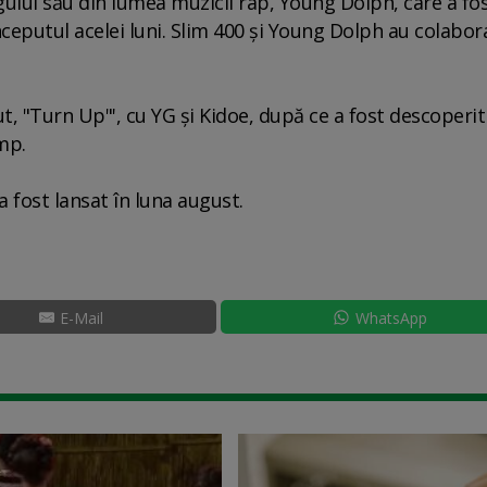
gului său din lumea muzicii rap, Young Dolph, care a fo
eputul acelei luni. Slim 400 şi Young Dolph au colabor
ut, "Turn Up"', cu YG şi Kidoe, după ce a fost descoperit
mp.
 fost lansat în luna august.
E-Mail
WhatsApp