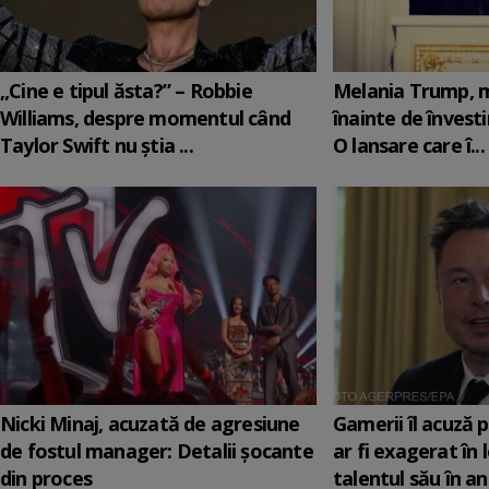
„Cine e tipul ăsta?” – Robbie
Melania Trump, m
Williams, despre momentul când
înainte de învesti
Taylor Swift nu știa ...
O lansare care î...
Nicki Minaj, acuzată de agresiune
Gamerii îl acuză 
de fostul manager: Detalii șocante
ar fi exagerat în
din proces
talentul său în anu