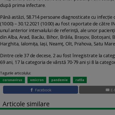
după prima infectare.
Până astăzi, 58.714 persoane diagnosticate cu infecție c
(10:00) – 30.12.2021 (10:00) au fost raportate de către I
unul anterior intervalului de referință, ale unor pacienți
din Alba, Arad, Bacău, Bihor, Brăila, Brașov, Botoșani, 
Harghita, Ialomița, Iași, Neamț, Olt, Prahova, Satu Mar
Dintre cele 37 de decese, 2 au fost înregistrate la categ
69 ani, 17 la categoria de vârstă 70-79 ani și 8 la catego
Tagurile articolului:
coronavirus
omicron
pandemie
rafila
Facebook
E-
Articole similare