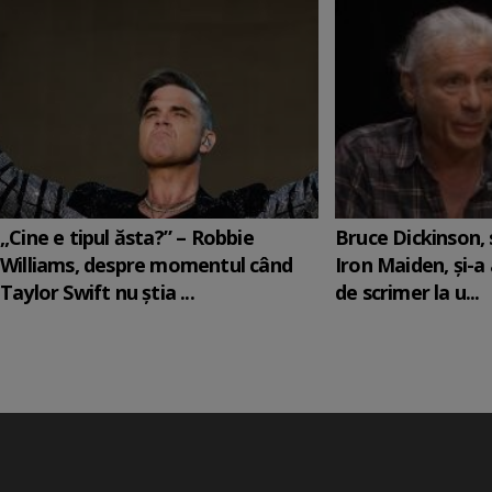
„Cine e tipul ăsta?” – Robbie
Bruce Dickinson, s
Williams, despre momentul când
Iron Maiden, şi-a
Taylor Swift nu știa ...
de scrimer la u...