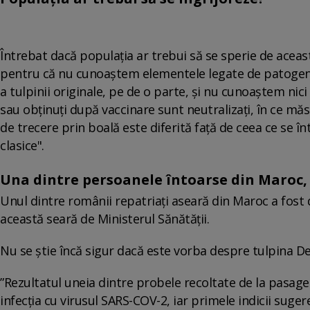
Întrebat dacă populaţia ar trebui să se sperie de aceast
pentru că nu cunoaştem elementele legate de patogenita
a tulpinii originale, pe de o parte, şi nu cunoaştem nic
sau obţinuţi după vaccinare sunt neutralizaţi, în ce măs
de trecere prin boală este diferită faţă de ceea ce se î
clasice".
Una dintre persoanele întoarse din Maroc, 
Unul dintre românii repatriați aseară din Maroc a fost d
această seară de Ministerul Sănătății.
Nu se știe încă sigur dacă este vorba despre tulpina D
”Rezultatul uneia dintre probele recoltate de la pasager
infecția cu virusul SARS-COV-2, iar primele indicii suge