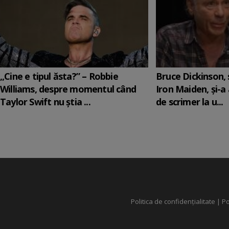
„Cine e tipul ăsta?” – Robbie
Bruce Dickinson, s
Williams, despre momentul când
Iron Maiden, şi-a
Taylor Swift nu știa ...
de scrimer la u...
Politica de confidențialitate
|
Po