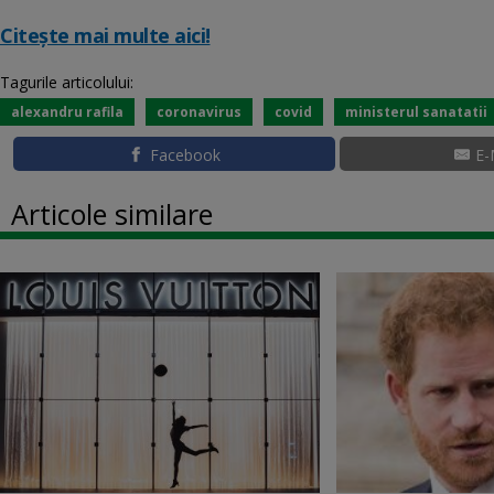
Citește mai multe aici!
Tagurile articolului:
alexandru rafila
coronavirus
covid
ministerul sanatatii
Facebook
E-
Articole similare