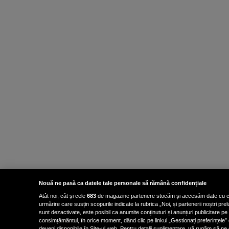
Nouă ne pasă ca datele tale personale să rămână confidențiale
Atât noi, cât și cele
683
de magazine partenere stocăm și accesăm date cu carac
urmărire care susțin scopurile indicate la rubrica „Noi, și partenerii noștri p
sunt dezactivate, este posibil ca anumite conținuturi și anunțuri publicitare pe
consimțământul, în orice moment, dând clic pe linkul „Gestionați preferințele” 
deveni disponibile în Site-ul web. Pentru detalii suplimentare, vă rugăm să ne co