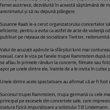
femei austriece, dezvăluită în această săptămână de ma
anonimatul şi să nu depună plângere.
Susanne Raab le-a cerut organizatorului concertelor s
eficiente, pentru a evita ca astfel de acte de violenţă 
publicat pe reţeaua de socializare Twitter, redenumită 
Valul de acuzaţii apărute la sfârşitul lunii mai conture
sexual, care le viza pe fanele trupei Rammstein după co
se aflau în primele rânduri la concerte, filmate sau fo
apoi pe unele dintre ele, înainte de a le invita în culis
Unele dintre acele spectatoare au afirmat că ar fi fost 
Succesul trupei Rammstein, trupa germană cu cele mai 
principal pe excesele din concertele sale, care impresio
statura fizică impunătoare a solistului Till Lindemann.