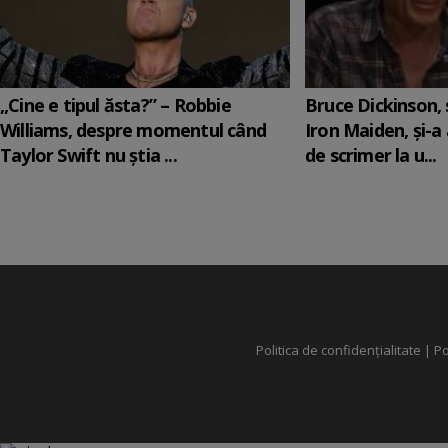
„Cine e tipul ăsta?” – Robbie
Bruce Dickinson, s
Williams, despre momentul când
Iron Maiden, şi-a
Taylor Swift nu știa ...
de scrimer la u...
Politica de confidențialitate
|
Po