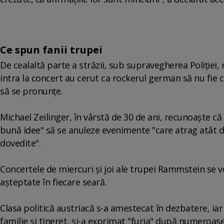
Ce spun fanii trupei
De cealaltă parte a străzii, sub supravegherea Poliţiei,
intra la concert au cerut ca rockerul german să nu fie c
să se pronunţe.
Michael Zeilinger, în vârstă de 30 de ani, recunoaşte că
bună idee" să se anuleze evenimente "care atrag atât 
dovedite".
Concertele de miercuri şi joi ale trupei Rammstein se v
aşteptate în fiecare seară.
Clasa politică austriacă s-a amestecat în dezbatere, i
familie şi tineret, şi-a exprimat "furia" după numeroase