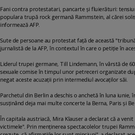
Fani contra protestatari, pancarte şi fluierături: tensi
populara trupă rock germană Rammstein, al cărei solist
informează AFP.
Sute de persoane au protestat faţă de această "tribună
jurnalistă de la AFP, în contextul în care o petiţie în a
Liderul trupei germane, Till Lindemann, în vârstă de 60
sexuale comise în timpul unor petreceri organizate du
negat aceste acuzaţii prin intermediul avocaţilor săi.
Parchetul din Berlin a deschis o anchetă în luna iunie,
susţinând deja mai multe concerte la Berna, Paris şi Ber
În capitala austriacă, Mira Klauser a declarat că a venit
victimele". Prin menţinerea spectacolelor trupei Ramms
crezute, că afirmaţiile lor sunt minciuni", a declarat ac