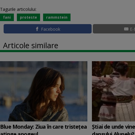
Tagurile articolului:
fani
proteste
rammstein
Facebook
E-
Articole similare
Blue Monday: Ziua în care tristețea
Știai de unde vin
atinge apogeul
dansului Alunelu?