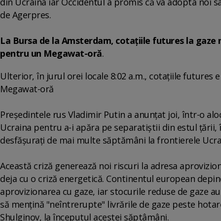
din Ucraina iar Occidentul a promis că va adopta noi s
de Agerpres.
La Bursa de la Amsterdam, cotaţiile futures la gaze n
pentru un Megawat-oră
.
Ulterior, în jurul orei locale 8:02 a.m., cotaţiile futur
Megawat-oră
Preşedintele rus Vladimir Putin a anunţat joi, într-o alo
Ucraina pentru a-i apăra pe separatiştii din estul ţării, 
desfăşuraţi de mai multe săptămâni la frontierele Ucra
Această criză generează noi riscuri la adresa aprovizio
deja cu o criză energetică. Continentul european depi
aprovizionarea cu gaze, iar stocurile reduse de gaze au 
să menţină "neîntrerupte" livrările de gaze peste hotare,
Shulginov, la începutul acestei săptâmâni.