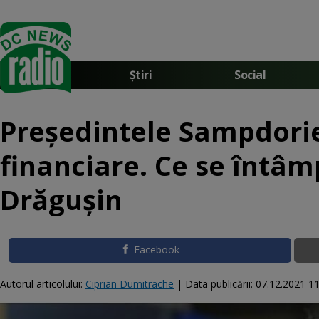
Știri
Social
Preşedintele Sampdoriei
financiare. Ce se întâm
Drăguşin
Facebook
Autorul articolului:
Ciprian Dumitrache
|
Data publicării:
07.12.2021 11