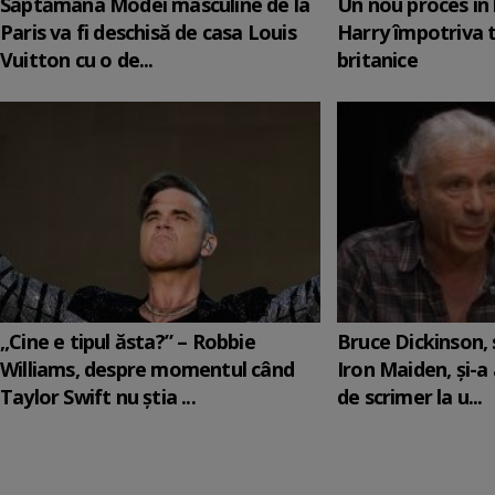
Săptămâna Modei masculine de la
Un nou proces în 
Paris va fi deschisă de casa Louis
Harry împotriva 
Vuitton cu o de...
britanice
„Cine e tipul ăsta?” – Robbie
Bruce Dickinson, s
Williams, despre momentul când
Iron Maiden, şi-a
Taylor Swift nu știa ...
de scrimer la u...