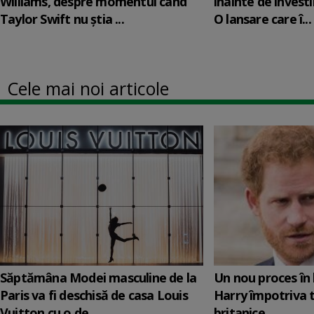
Williams, despre momentul când
înainte de învesti
Taylor Swift nu știa ...
O lansare care î...
Cele mai noi articole
Săptămâna Modei masculine de la
Un nou proces în 
Paris va fi deschisă de casa Louis
Harry împotriva 
Vuitton cu o de...
britanice