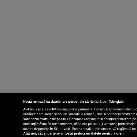
Nouă ne pasă ca datele tale personale să rămână confidențiale
Atât noi, cât și cele
683
de magazine partenere stocăm și accesăm date cu carac
urmărire care susțin scopurile indicate la rubrica „Noi, și partenerii noștri p
sunt dezactivate, este posibil ca anumite conținuturi și anunțuri publicitare pe
consimțământul, în orice moment, dând clic pe linkul „Gestionați preferințele” 
deveni disponibile în Site-ul web. Pentru detalii suplimentare, vă rugăm să ne co
Atât noi, cât și partenerii noștri prelucrăm datele pentru a oferi: