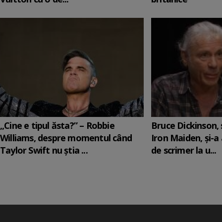
„Cine e tipul ăsta?” – Robbie
Bruce Dickinson, s
Williams, despre momentul când
Iron Maiden, şi-a
Taylor Swift nu știa ...
de scrimer la u...