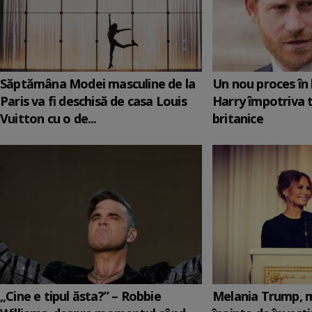
Săptămâna Modei masculine de la
Un nou proces în 
Paris va fi deschisă de casa Louis
Harry împotriva 
Vuitton cu o de...
britanice
„Cine e tipul ăsta?” – Robbie
Melania Trump, m