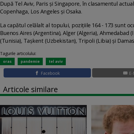
După Tel Aviv, Paris și Singapore, în clasamentul act
Copenhaga, Los Angeles și Osaka.
La capătul celălalt al topului, pozițiile 164 - 173 sunt
Buenos Aires (Argentina), Alger (Algeria), Ahmedabad (I
(Tunisia), Tașkent (Uzbekistan), Tripoli (Libia) și Damasc
Tagurile articolului:
oras
pandemie
tel aviv
Facebook
E-
Articole similare