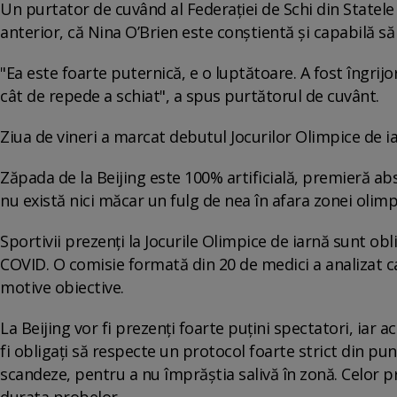
Un purtator de cuvând al Federației de Schi din Statele 
anterior, că Nina O’Brien este conștientă și capabilă să
"Ea este foarte puternică, e o luptătoare. A fost îngrijo
cât de repede a schiat", a spus purtătorul de cuvânt.
Ziua de vineri a marcat debutul Jocurilor Olimpice de ia
Zăpada de la Beijing este 100% artificială, premieră abso
nu există nici măcar un fulg de nea în afara zonei olim
Sportivii prezenți la Jocurile Olimpice de iarnă sunt ob
COVID. O comisie formată din 20 de medici a analizat ca
motive obiective.
La Beijing vor fi prezenți foarte puțini spectatori, iar a
fi obligați să respecte un protocol foarte strict din pu
scandeze, pentru a nu împrăștia salivă în zonă. Celor pr
durata probelor.