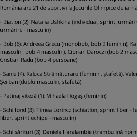
România are 21 de sportivi la Jocurile Olimpice de iarnă
- Biatlon (2): Natalia Ushkina (individual, sprint, urmări
urmărire - masculin)
- Bob (6): Andreea Grecu (monobob, bob 2 feminin), Ka
masculin, bob 4 masculin), Ciprian Daroczi (bob 2 masc
Cristian Radu (bob 4 persoane)
- Sanie (4): Raluca Strămăturaru (feminin, ştafetă), Vale
Şerban (dublu masculin, ştafetă)
- Patinaj viteză (1): Mihaela Hogaş (feminin)
- Schi fond (3): Timea Lorincz (schiatlon, sprint liber -
liber, sprint echipe - masculin)
- Schi sărituri (3): Daniela Haralambie (trambulină nor