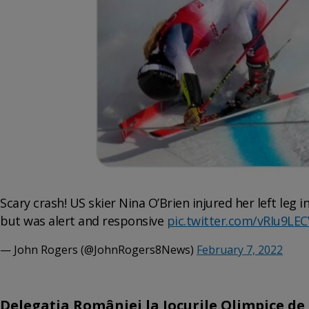
Scary crash! US skier Nina O’Brien injured her left leg i
but was alert and responsive
pic.twitter.com/vRIu9LE
— John Rogers (@JohnRogers8News)
February 7, 2022
Delegația României la Jocurile Olimpice de 