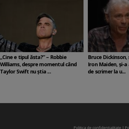
„Cine e tipul ăsta?” – Robbie
Bruce Dickinson, s
Williams, despre momentul când
Iron Maiden, şi-a
Taylor Swift nu știa ...
de scrimer la u...
Politica de confidențialitate
|
Po