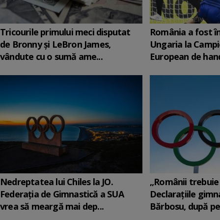
Tricourile primului meci disputat
România a fost î
de Bronny şi LeBron James,
Ungaria la Campi
vândute cu o sumă ame...
European de hand
Nedreptatea lui Chiles la JO.
„Românii trebuie 
Federația de Gimnastică a SUA
Declarațiile gimn
vrea să meargă mai dep...
Bărbosu, după per