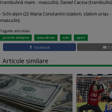
trambulină mare - masculin), Daniel Cacina (trambulin
- Schi alpin (2): Maria Constantin (slalom, slalom uriaş 
masculin)
Tagurile articolului:
jocurile olimpice
nina obrien
schi
sport
Facebook
E-
Articole similare