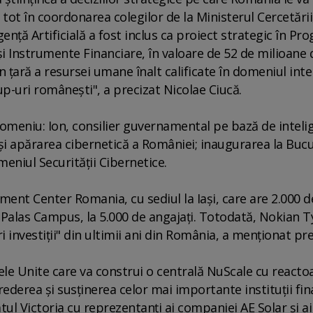
 tot în coordonarea colegilor de la Ministerul Cercetării
igenţă Artificială a fost inclus ca proiect strategic în Pr
şi Instrumente Financiare, în valoare de 52 de milioane 
n ţară a resursei umane înalt calificate în domeniul inte
-up-uri româneşti", a precizat Nicolae Ciucă.
domeniu: Ion, consilier guvernamental pe bază de inteli
a şi apărarea cibernetică a României; inaugurarea la Bucu
niul Securităţii Cibernetice.
ent Center Romania, cu sediul la Iaşi, care are 2.000 d
a Palas Campus, la 5.000 de angajaţi. Totodată, Nokian T
 investiţii" din ultimii ani din România, a menţionat pr
ele Unite care va construi o centrală NuScale cu reacto
ederea şi susţinerea celor mai importante instituţii fin
tul Victoria cu reprezentanţi ai companiei AE Solar şi ai