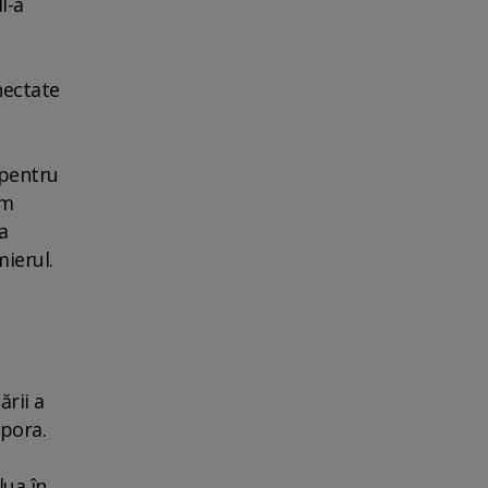
I-a
nectate
 pentru
om
a
mierul.
ării a
spora.
lua în