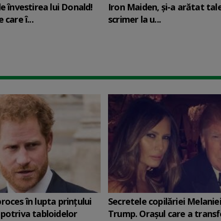
e învestirea lui Donald!
Iron Maiden, şi-a arătat tal
 care î...
scrimer la u...
roces în lupta prinţului
Secretele copilăriei Melanie
potriva tabloidelor
Trump. Orașul care a trans