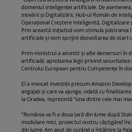
domeniul inteligenţei artificiale. De asemenea,
Inovării şi Digitalizării, Hub-ul Român de Intel
Operaţional Creştere Inteligentă, Digitalizare 
Prin această iniţiativă vom stimula păstrarea î
artificiale şi vom sprijini dezvoltarea de start
Prim-ministrul a amintit şi alte demersuri în 
artificială; aprobarea legii privind securitate
Centrului European pentru Competenţe în dome
El a invocat investiţii precum Amazon Developm
angajaţi şi care va ajunge, odată cu finalizare
la Oradea, reprezintă "una dintre cele mai mari
"România va fi a doua ţară din lume după Stat
modulare mici, proiectul nostru câştigând încr
din lume. Am avut de curând o întâlnire la Pala