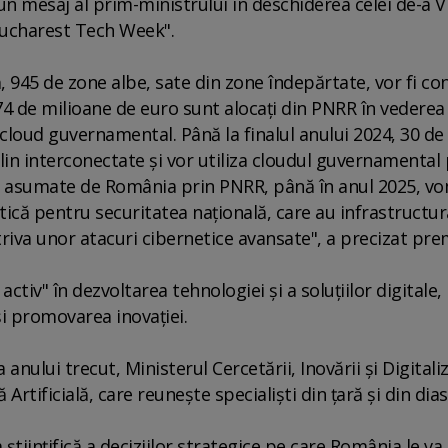
un mesaj al prim-ministrului în deschiderea celei de-a VI
 "Bucharest Tech Week".
ă, 945 de zone albe, sate din zone îndepărtate, vor fi co
74 de milioane de euro sunt alocaţi din PNRR în vederea
cloud guvernamental. Până la finalul anului 2024, 30 de
eplin interconectate şi vor utiliza cloudul guvernamental
lor asumate de România prin PNRR, până în anul 2025, v
itică pentru securitatea naţională, care au infrastructur
triva unor atacuri cibernetice avansate", a precizat pre
ctiv" în dezvoltarea tehnologiei şi a soluţiilor digitale,
şi promovarea inovaţiei.
ui trecut, Ministerul Cercetării, Inovării şi Digitaliz
ă Artificială, care reuneşte specialişti din ţară şi din dia
iinţifică a deciziilor strategice pe care România le va 