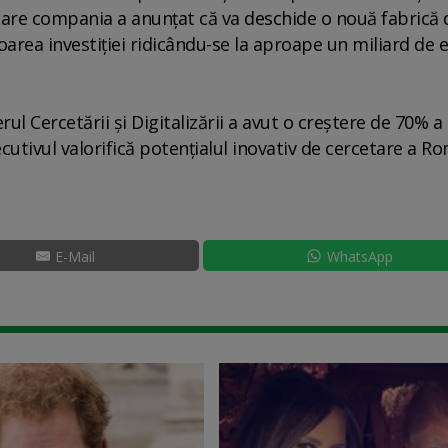
 care compania a anunţat că va deschide o nouă fabrică 
area investiţiei ridicându-se la aproape un miliard de e
ul Cercetării şi Digitalizării a avut o creştere de 70% a
cutivul valorifică potenţialul inovativ de cercetare a Ro
E-Mail
WhatsApp