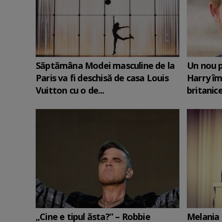
Săptămâna Modei masculine de la
Un nou p
Paris va fi deschisă de casa Louis
Harry îm
Vuitton cu o de...
britanic
„Cine e tipul ăsta?” – Robbie
Melania 