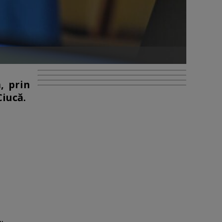
, prin
Ciucă.