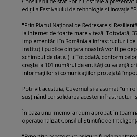
Consilierul de stat Sorin Costreie a prezentat 
ediţii a Festivalului de tehnologie şi inovaţie
"Prin Planul Naţional de Redresare şi Rezilienţ
la internet de foarte mare viteză. Totodată, 3
implementării în România a infrastructurii de 
instituţii publice din ţara noastră vor fi pe d
schimbul de date. (...) Totodată, conform ce
creşte la 101 numărul de entităţi cu valenţă cr
informaţiilor şi comunicaţiilor protejată împo
Potrivit acestuia, Guvernul şi-a asumat "un rol a
susţinând consolidarea acestei infrastructuri 
În baza unui memorandum aprobat în toamna anul
operaţionalizat Consiliul Ştiinţific de Inteligenţ
"Expertiza acestora va asigura fundamentarea şt