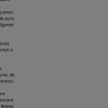
,
ogramul
de euro.
ligenţei
genţă
reşti a
e
yres, de
emierul.
are
anciare
 Reţelei