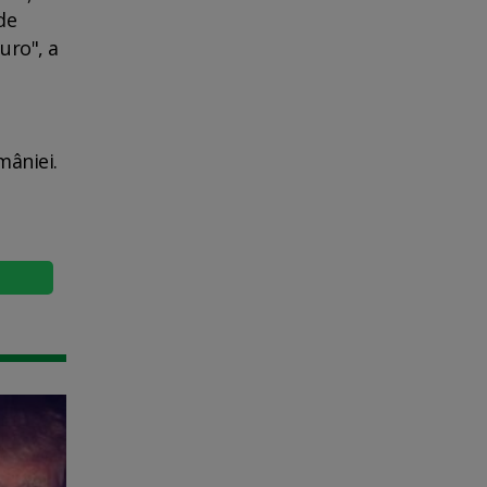
de
uro", a
mâniei.