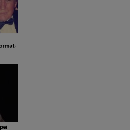
i
format-
upei