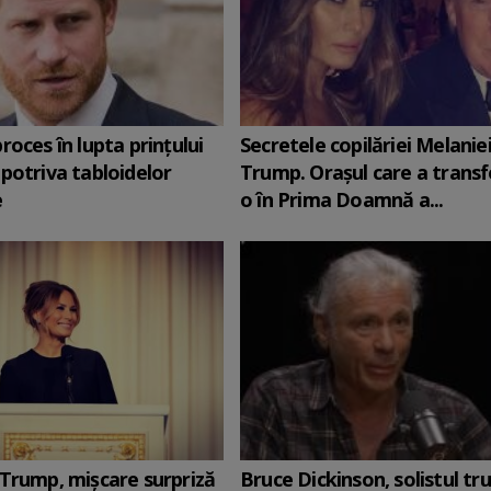
roces în lupta prinţului
Secretele copilăriei Melanie
potriva tabloidelor
Trump. Orașul care a trans
e
o în Prima Doamnă a...
Trump, mișcare surpriză
Bruce Dickinson, solistul tr