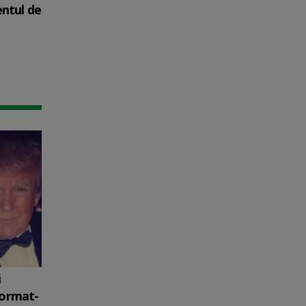
entul de
i
format-