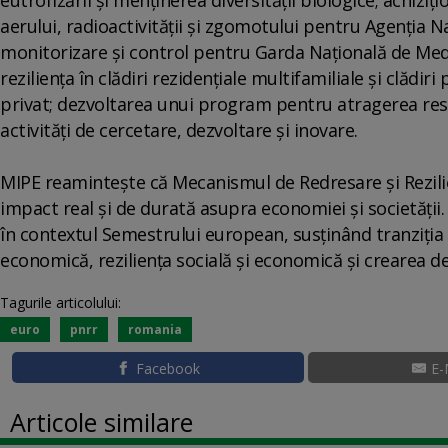
aerului, radioactivităţii şi zgomotului pentru Agenţia 
monitorizare şi control pentru Garda Naţională de Medi
rezilienţa în clădiri rezidenţiale multifamiliale şi clădi
privat; dezvoltarea unui program pentru atragerea resu
activităţi de cercetare, dezvoltare şi inovare.
MIPE reaminteşte că Mecanismul de Redresare şi Rezilienţ
impact real şi de durată asupra economiei şi societăţii
în contextul Semestrului european, susţinând tranziţia
economică, rezilienţa socială şi economică şi crearea d
Tagurile articolului:
euro
pnrr
romania
Facebook
E-
Articole similare