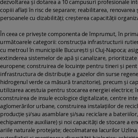
dezvoltarea şi dotarea a 10 campusuri profesionale inte
copiii aflaţi în risc de separare; reabilitarea, renovarea
persoanele cu dizabilităţi; creşterea capacităţii organizaţ
În ceea ce priveşte componenta de împrumut, în prima p
următoarele categorii: construcţia infrastructurii rutier
cu metroul în municipiile Bucureşti şi Cluj-Napoca; asigu
extinderea sistemelor de apă şi canalizare, prioritizate
europene; construirea de locuinţe pentru tineri şi pentr
infrastructura de distribuţie a gazelor din surse regene
hidrogenul verde ca măsură tranzitorie), precum şi capa
utilizarea acestuia pentru stocarea energiei electrice; 
construirea de insule ecologice digitalizate, centre in
aglomerărilor urbane, construirea instalaţiilor de recicl
producţie şi/sau asamblare şi/sau reciclare a bateriilor, 
echipamente auxiliare) şi noi capacităţi de stocare a ene
ariile naturale protejate; decolmatarea lacurilor Uzlin
eutrofizării şi menţinerea diversităţii biologice; achizi