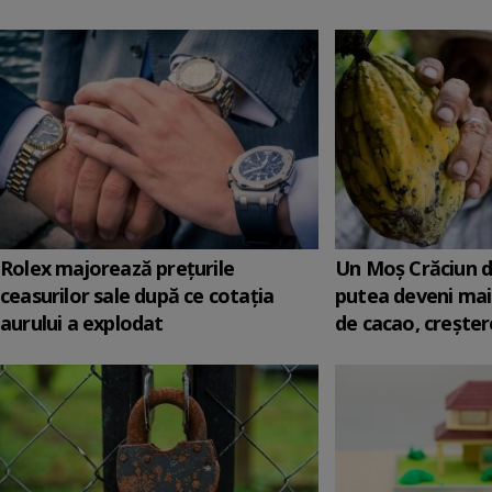
Rolex majorează preţurile
Un Moş Crăciun di
ceasurilor sale după ce cotaţia
putea deveni mai
aurului a explodat
de cacao, creştere