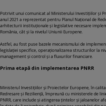
Potrivit unui comunicat al Ministerului Investiţiilor şi 
anul 2021 a reprezentat pentru Planul Naţional de Redre
arhitecturii instituţionale şi legislative necesare impl
România, cât şi la nivelul Uniunii Europene.
Astfel, au fost puse bazele mecanismului de implemen
legislaţiei specifice, operaţionalizarea structurilor la n
management şi control şi a fluxurilor financiare.
Prima etapă din implementarea PNRR
Ministerul Investiţiilor şi Proiectelor Europene, în cali
Redresare şi Rezilienţă, împreună cu ministerele de lin
PNRR, care include şi atingerea ţintelor şi jaloanelor 
în data de 3 noiembrie, după primirea aprobării din par