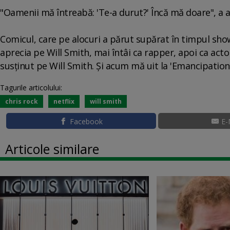
"Oamenii mă întreabă: 'Te-a durut?' Încă mă doare", a 
Comicul, care pe alocuri a părut supărat în timpul show-
aprecia pe Will Smith, mai întâi ca rapper, apoi ca acto
susţinut pe Will Smith. Şi acum mă uit la 'Emancipation'
Tagurile articolului:
chris rock
netflix
will smith
Facebook
E-
Articole similare