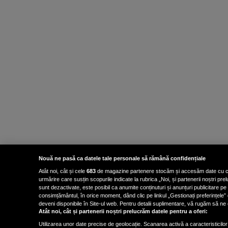
Nouă ne pasă ca datele tale personale să rămână confidențiale
Atât noi, cât și cele
683
de magazine partenere stocăm și accesăm date cu carac
urmărire care susțin scopurile indicate la rubrica „Noi, și partenerii noștri p
sunt dezactivate, este posibil ca anumite conținuturi și anunțuri publicitare pe
consimțământul, în orice moment, dând clic pe linkul „Gestionați preferințele” 
deveni disponibile în Site-ul web. Pentru detalii suplimentare, vă rugăm să ne co
Atât noi, cât și partenerii noștri prelucrăm datele pentru a oferi:
Utilizarea unor date precise de geolocație. Scanarea activă a caracteristicilor 