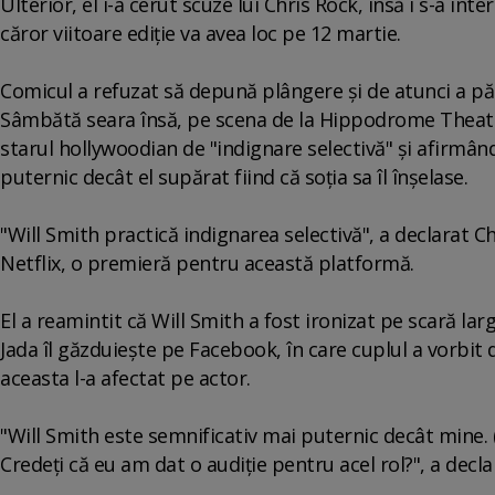
Ulterior, el i-a cerut scuze lui Chris Rock, însă i s-a in
căror viitoare ediţie va avea loc pe 12 martie.
Comicul a refuzat să depună plângere şi de atunci a pă
Sâmbătă seara însă, pe scena de la Hippodrome Theatre
starul hollywoodian de "indignare selectivă" şi afirmân
puternic decât el supărat fiind că soţia sa îl înşelase.
"Will Smith practică indignarea selectivă", a declarat C
Netflix, o premieră pentru această platformă.
El a reamintit că Will Smith a fost ironizat pe scară l
Jada îl găzduieşte pe Facebook, în care cuplul a vorbit
aceasta l-a afectat pe actor.
"Will Smith este semnificativ mai puternic decât mine. (
Credeţi că eu am dat o audiţie pentru acel rol?", a declar