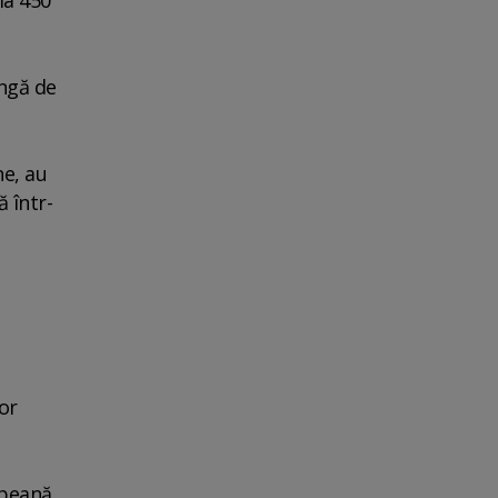
ungă de
ne, au
 într-
or
opeană