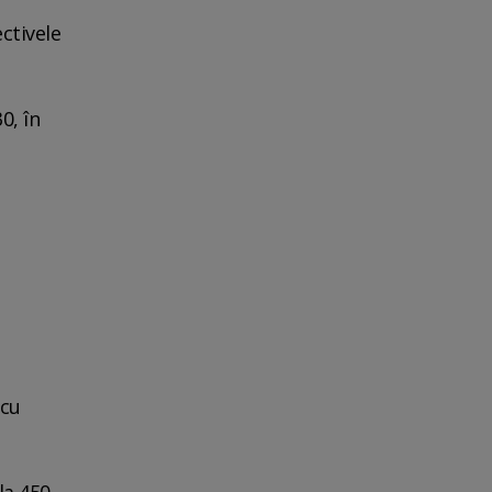
ctivele
0, în
 cu
la 450