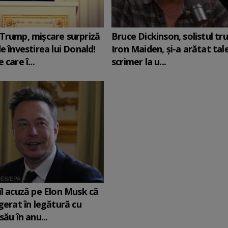
Trump, mișcare surpriză
Bruce Dickinson, solistul tr
e învestirea lui Donald!
Iron Maiden, şi-a arătat tal
 care î...
scrimer la u...
îl acuză pe Elon Musk că
agerat în legătură cu
său în anu...