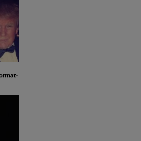
i
format-