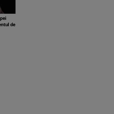
upei
entul de