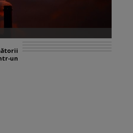
ătorii
ntr-un