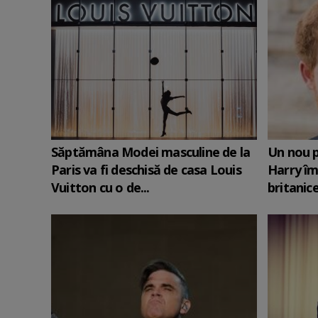
Săptămâna Modei masculine de la
Un nou p
Paris va fi deschisă de casa Louis
Harry îm
Vuitton cu o de...
britanic