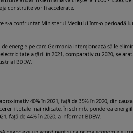
eja construite vor fi accelerate.
 care s-a confruntat Ministerul Mediului într-o perioadă l
 de energie pe care Germania intenţionează să le elimi
ectricitate a ţării în 2021, comparativ cu 2020, se arată
ustrial BDEW.
aproximativ 40% în 2021, faţă de 35% în 2020, din cauza
ererii totale mai ridicate. În schimb, ponderea energiil
021, faţă de 44% în 2020, a informat BDEW.
it să negocieze un acord pentru ca prima economie eur