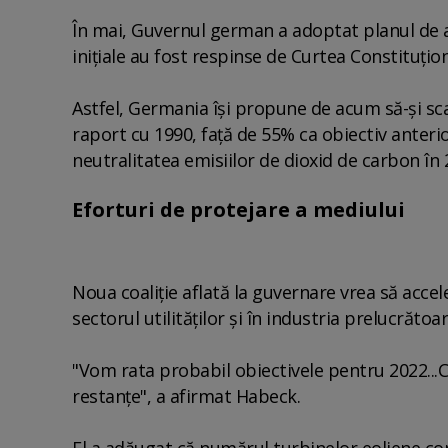
În mai, Guvernul german a adoptat planul de acc
iniţiale au fost respinse de Curtea Constituţio
Astfel, Germania îşi propune de acum să-şi sca
raport cu 1990, faţă de 55% ca obiectiv anteri
neutralitatea emisiilor de dioxid de carbon în
Eforturi de protejare a mediului
Noua coaliţie aflată la guvernare vrea să accel
sectorul utilităţilor şi în industria prelucrătoa
"Vom rata probabil obiectivele pentru 2022...Ch
restanţe", a afirmat Habeck.
El a adăugat că numărul turbinelor eoliene cons