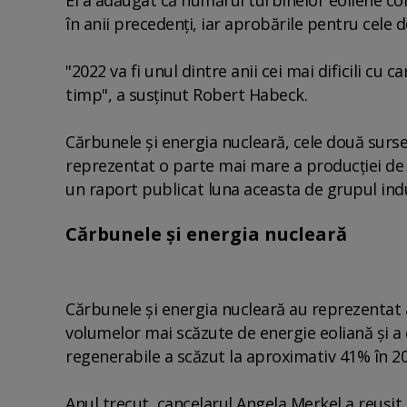
în anii precedenţi, iar aprobările pentru cele d
"2022 va fi unul dintre anii cei mai dificili cu
timp", a susţinut Robert Habeck.
Cărbunele şi energia nucleară, cele două surse
reprezentat o parte mai mare a producţiei de el
un raport publicat luna aceasta de grupul ind
Cărbunele şi energia nucleară
Cărbunele şi energia nucleară au reprezentat 
volumelor mai scăzute de energie eoliană şi a c
regenerabile a scăzut la aproximativ 41% în 2
Anul trecut, cancelarul Angela Merkel a reuş