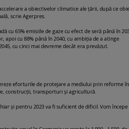
elerare a obiectivelor climatice ale ţării, după ce obie
nală, scrie Agerpres.
dă cu 65% emisiile de gaze cu efect de seră până în 203
or, apoi cu 88% până în 2040, cu ambiţia de a atinge
 2045, cu cinci mai devreme decât era prevăzut.
ereze eforturile de protejare a mediului prin reforme în
re, construcţii, transporturi şi agricultură.
iar şi pentru 2023 va fi suficient de dificil. Vom începe
truite anual în Germania va creşte la 1.000 - 1.500, de 