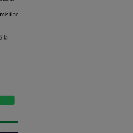
misiilor
ă la