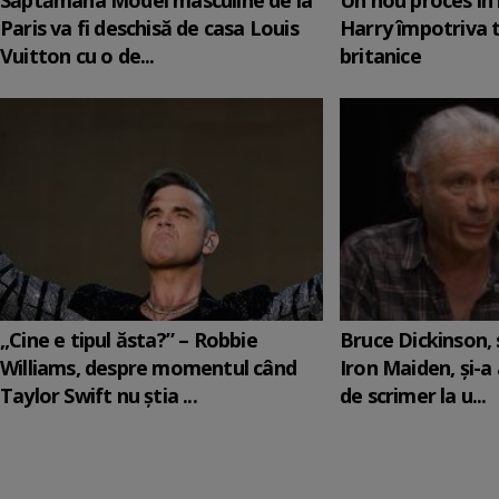
Săptămâna Modei masculine de la
Un nou proces în 
Paris va fi deschisă de casa Louis
Harry împotriva 
Vuitton cu o de...
britanice
„Cine e tipul ăsta?” – Robbie
Bruce Dickinson, s
Williams, despre momentul când
Iron Maiden, şi-a
Taylor Swift nu știa ...
de scrimer la u...