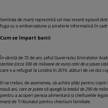
Sentinţa de marţi reprezintă cel mai recent episod dintr
fuga cu o ambarcaţiune şi piraterie informatică în cadru
Cum se împart banii
În vârstă de 72 de ani, şeful Guvernului Emiratelor Ara
sterline (circa 300 de milioane de euro) celei de-a şasea soţi
care s-a refugiat la Londra în 2019, alături de cei doi cop
El va trebui, de asemenea, să achite plăţi pentru copiii lo
nouă ani,
care ar putea să ajungă la totalul de 290 de milio
pentru a acoperi pensia alimentară şi cheltuielile legat
marţi de Tribunalul pentru chestiuni familiale.