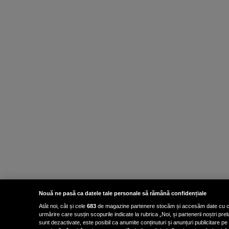
Nouă ne pasă ca datele tale personale să rămână confidențiale
Atât noi, cât și cele
683
de magazine partenere stocăm și accesăm date cu carac
urmărire care susțin scopurile indicate la rubrica „Noi, și partenerii noștri p
sunt dezactivate, este posibil ca anumite conținuturi și anunțuri publicitare pe