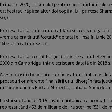
În martie 2020, Tribunalul pentru chestiuni familiale a 
orchestrat" răpirea altor doi copii ai lui, prinţesa Shams
soţie.
Prinţesa Latifa, care a încercat fără succes să fugă di
vreme că era ţinută "ostatic" de tatăl ei. Însă în iunie 2
"liberă să călătorească".
Prinţesa Latifa a cerut Poliţiei britanice să ancheteze 
2000 din Cambridge, într-o scrisoare datată din 2018 şi
Aceste măsuri financiare compensatorii sunt considera
procedurilor aferente finalizării unui divorţ în faţa justi
miliardarului rus Farhad Ahmedov, Tatiana Ahmedova.
La sfârşitul anului 2016, justiţia britanică i-a acordat 
reprezentând 453 de milioane de lire sterline (531 de mi