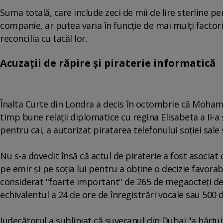
Suma totală, care include zeci de mii de lire sterline p
companie, ar putea varia în funcţie de mai mulţi factori, 
reconcilia cu tatăl lor.
Acuzații de răpire și piraterie informatică
Înalta Curte din Londra a decis în octombrie că Moha
timp bune relaţii diplomatice cu regina Elisabeta a II-
pentru cai, a autorizat piratarea telefonului soţiei sale ş
Nu s-a dovedit însă că actul de piraterie a fost asociat 
pe emir şi pe soţia lui pentru a obţine o decizie favorab
considerat "foarte important" de 265 de megaocteţi de d
echivalentul a 24 de ore de înregistrări vocale sau 500 d
Judecătorul a subliniat că suveranul din Dubai "a hărţui