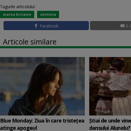
Tagurile articolului:
marea britanie
sentinta
Facebook
E-
Articole similare
Blue Monday: Ziua în care tristețea
Știai de unde vin
atinge apogeul
dansului Alunelu?