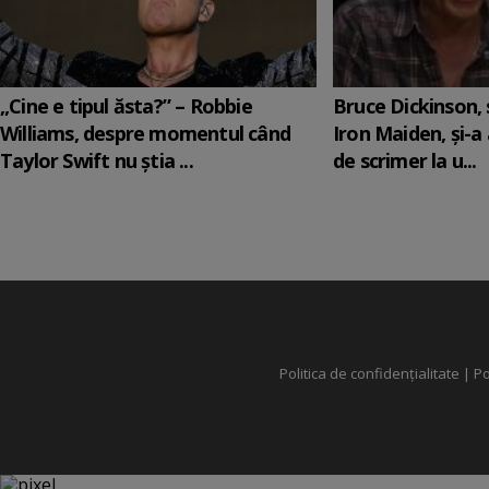
„Cine e tipul ăsta?” – Robbie
Bruce Dickinson, s
Williams, despre momentul când
Iron Maiden, şi-a
Taylor Swift nu știa ...
de scrimer la u...
Politica de confidențialitate
|
Po