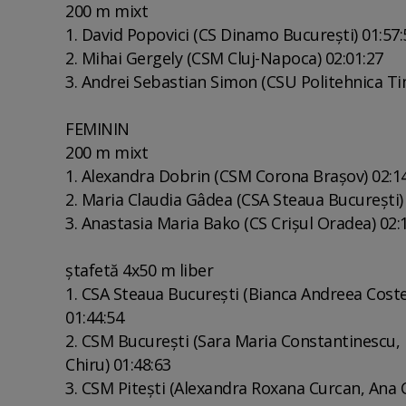
200 m mixt
1. David Popovici (CS Dinamo Bucureşti) 01:57:
2. Mihai Gergely (CSM Cluj-Napoca) 02:01:27
3. Andrei Sebastian Simon (CSU Politehnica Ti
FEMININ
200 m mixt
1. Alexandra Dobrin (CSM Corona Braşov) 02:1
2. Maria Claudia Gâdea (CSA Steaua Bucureşti) 
3. Anastasia Maria Bako (CS Crişul Oradea) 02:
ştafetă 4x50 m liber
1. CSA Steaua Bucureşti (Bianca Andreea Coste
01:44:54
2. CSM Bucureşti (Sara Maria Constantinescu,
Chiru) 01:48:63
3. CSM Piteşti (Alexandra Roxana Curcan, Ana 