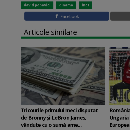
david popovici
dinamo
inot
Facebook
Articole similare
Tricourile primului meci disputat
România 
de Bronny şi LeBron James,
Ungaria 
vândute cu o sumă ame...
Europea