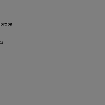
n proba
cu