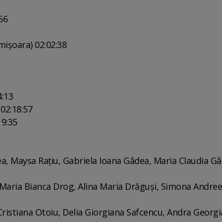
56
mişoara) 02:02:38
4:13
02:18:57
19:35
a, Maysa Raţiu, Gabriela Ioana Gâdea, Maria Claudia Gâ
 Maria Bianca Drog, Alina Maria Drăguşi, Simona Andre
Cristiana Otoiu, Delia Giorgiana Safcencu, Andra Georg