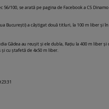
sec 56/100, se arată pe pagina de Facebook a CS Dinamo
 Bucureşti) a câştigat două titluri, la 100 m liber şi î
ia Gâdea au reuşit şi ele dubla, Raţiu la 400 m liber şi 
 şi cu ştafetă de 4x50 m liber.
:23:31