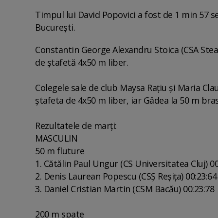
Timpul lui David Popovici a fost de 1 min 57 
Bucureşti.
Constantin George Alexandru Stoica (CSA Steaua
de ştafetă 4x50 m liber.
Colegele sale de club Maysa Raţiu şi Maria Claud
ştafeta de 4x50 m liber, iar Gâdea la 50 m bras
Rezultatele de marţi:
MASCULIN
50 m fluture
1. Cătălin Paul Ungur (CS Universitatea Cluj) 00
2. Denis Laurean Popescu (CSŞ Reşiţa) 00:23:64
3. Daniel Cristian Martin (CSM Bacău) 00:23:78
200 m spate