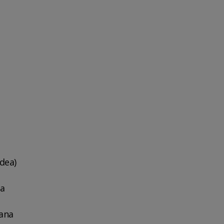
dea)
ea
iana