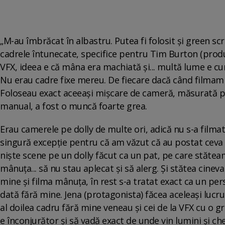
„M-au îmbrăcat în albastru. Putea fi folosit și green s
cadrele întunecate, specifice pentru Tim Burton (produc
VFX, ideea e că mâna era machiată și... multă lume e cu
Nu erau cadre fixe mereu. De fiecare dacă când filmam c
Foloseau exact aceeași mișcare de cameră, măsurată per
manual, a fost o muncă foarte grea.
Erau camerele pe dolly de multe ori, adică nu s-a filmat
singură excepție pentru că am văzut că au postat cev
niște scene pe un dolly făcut ca un pat, pe care stăte
mânuța... să nu stau aplecat și să alerg. Și stătea cinev
mine și filma mânuța, în rest s-a tratat exact ca un pe
dată fără mine. Jena (protagonista) făcea aceleași lucr
al doilea cadru fără mine veneau și cei de la VFX cu o g
e înconjurător și să vadă exact de unde vin lumini și ch