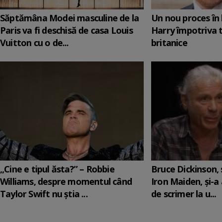
Săptămâna Modei masculine de la
Un nou proces în 
Paris va fi deschisă de casa Louis
Harry împotriva 
Vuitton cu o de...
britanice
„Cine e tipul ăsta?” – Robbie
Bruce Dickinson, s
Williams, despre momentul când
Iron Maiden, şi-a
Taylor Swift nu știa ...
de scrimer la u...