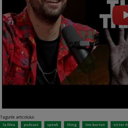
Tagurile articolului:
la fileu
podcast
speak
thing
tim burton
victor 