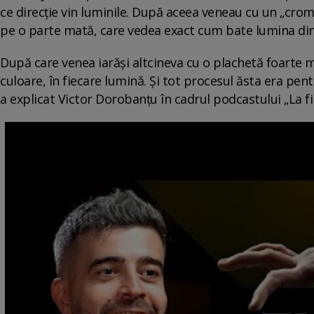
ce direcție vin luminile. După aceea veneau cu un „croma 
pe o parte mată, care vedea exact cum bate lumina din
După care venea iarăși altcineva cu o plachetă foarte m
culoare, în fiecare lumină. Și tot procesul ăsta era pe
a explicat Victor Dorobanțu în cadrul podcastului „La f