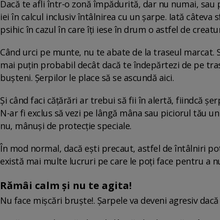
Dacă te afli într-o zonă împădurită, dar nu numai, sau pur
iei în calcul inclusiv întâlnirea cu un șarpe. Iată câteva s
psihic în cazul în care îţi iese în drum o astfel de creatu
Când urci pe munte, nu te abate de la traseul marcat. S
mai puțin probabil decât dacă te îndepărtezi de pe traseu
bușteni. Șerpilor le place să se ascundă aici.
Şi când faci cățărări ar trebui să fii în alertă, fiindcă șe
N-ar fi exclus să vezi pe lângă mâna sau piciorul tău un
nu, mânuşi de protecţie speciale.
În mod normal, dacă ești precaut, astfel de întâlniri pot 
există mai multe lucruri pe care le poți face pentru a nu 
Rămâi calm şi nu te agita!
Nu face mișcări bruște!. Şarpele va deveni agresiv dacă v