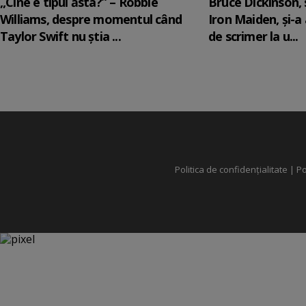
„Cine e tipul ăsta?” – Robbie
Bruce Dickinson, s
Williams, despre momentul când
Iron Maiden, şi-a
Taylor Swift nu știa ...
de scrimer la u...
Politica de confidențialitate
|
Po