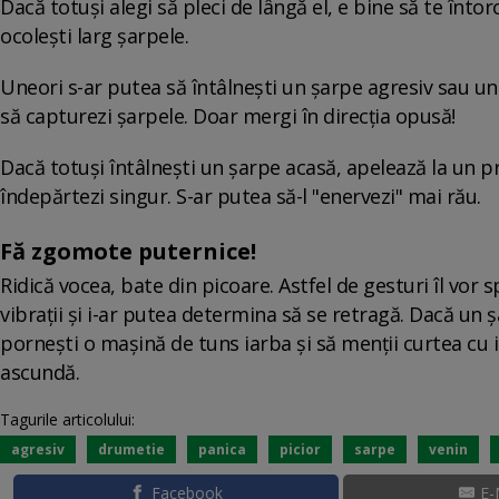
Dacă totuşi alegi să pleci de lângă el, e bine să te întorci
ocolești larg șarpele.
Uneori s-ar putea să întâlnești un șarpe agresiv sau unul
să capturezi șarpele. Doar mergi în direcţia opusă!
Dacă totuşi întâlnești un șarpe acasă, apelează la un pro
îndepărtezi singur. S-ar putea să-l "enervezi" mai rău.
Fă zgomote puternice!
Ridică vocea, bate din picoare. Astfel de gesturi îl vor s
vibrații și i-ar putea determina să se retragă. Dacă un ș
pornești o mașină de tuns iarba și să menții curtea cu 
ascundă.
Tagurile articolului:
agresiv
drumetie
panica
picior
sarpe
venin
Facebook
E-