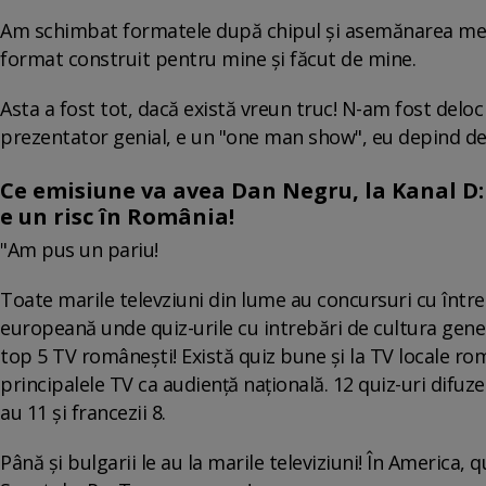
Am schimbat formatele după chipul și asemănarea mea, 
format construit pentru mine și făcut de mine.
Asta a fost tot, dacă există vreun truc! N-am fost delo
prezentator genial, e un "one man show", eu depind de
Ce emisiune va avea Dan Negru, la Kanal D: 
e un risc în România!
"Am pus un pariu!
Toate marile televziuni din lume au concursuri cu între
europeană unde quiz-urile cu intrebări de cultura gener
top 5 TV românești! Există quiz bune și la TV locale ro
principalele TV ca audiență națională. 12 quiz-uri difuze
au 11 și francezii 8.
Până și bulgarii le au la marile televiziuni! În America, 