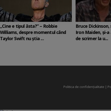
„Cine e tipul ăsta?” – Robbie
Bruce Dickinson, s
Williams, despre momentul când
Iron Maiden, şi-a
Taylor Swift nu știa ...
de scrimer la u...
Politica de confidențialitate
|
Po