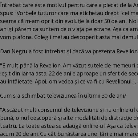
Întrebat care este motivul pentru care a plecat de la 
spus: "Vorbele tuturor care ma etichetau drept “cel ma
seama că m-am oprit din evoluție la doar 50 de ani. No
ani și părem ca suntem de o viața pe ecrane. Așa ca am d
vom plafona. Colegii mei au descoperit asta mai demult
Dan Negru a fost întrebat și dacă va prezenta Revelionu
"E mult până la Revelion. Am văzut sutele de memeuri d
ieșit din iarna asta. 22 de ani e aproape un sfert de se
au întâietate. Apoi, om vedea și ce va fi cu Revelionul."
Cum s-a schimbat televiziunea în ultimii 30 de ani?
"A scăzut mult consumul de televiziune și nu online-ul e de
bună, omul descoperă și alte modalități de distracție d
teatru. La toate astea se adaugă online-ul. Așa ca telev
acum 20 de ani. Cu cât bunăstarea unei țări e mai mar