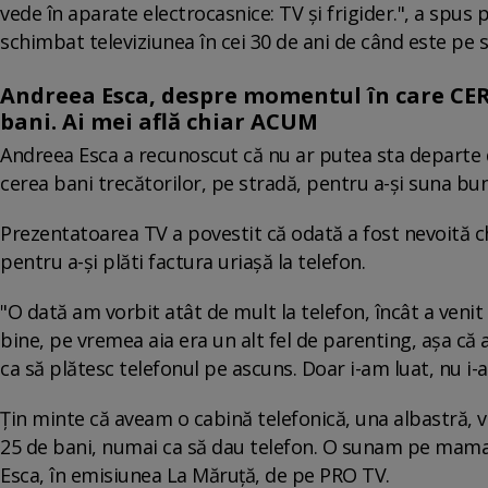
vede în aparate electrocasnice: TV și frigider.", a spus
schimbat televiziunea în cei 30 de ani de când este pe 
Andreea Esca, despre momentul în care CER
bani. Ai mei află chiar ACUM
Andreea Esca a recunoscut că nu ar putea sta departe de
cerea bani trecătorilor, pe stradă, pentru a-și suna bun
Prezentatoarea TV a povestit că odată a fost nevoită chi
pentru a-și plăti factura uriașă la telefon.
"O dată am vorbit atât de mult la telefon, încât a veni
bine, pe vremea aia era un alt fel de parenting, așa că 
ca să plătesc telefonul pe ascuns. Doar i-am luat, nu i-
Țin minte că aveam o cabină telefonică, una albastră, vi
25 de bani, numai ca să dau telefon. O sunam pe mamai
Esca, în emisiunea La Măruță, de pe PRO TV.