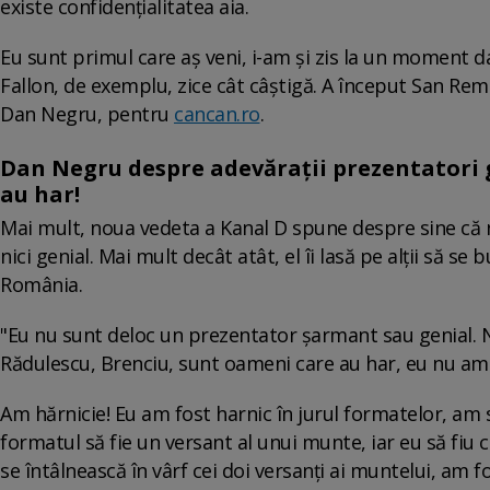
existe confidențialitatea aia.
Eu sunt primul care aș veni, i-am și zis la un moment d
Fallon, de exemplu, zice cât câștigă. A început San Remo 
Dan Negru, pentru
cancan.ro
.
Dan Negru despre adevărații prezentatori 
au har!
Mai mult, noua vedeta a Kanal D spune despre sine că n
nici genial. Mai mult decât atât, el îi lasă pe alții să s
România.
"Eu nu sunt deloc un prezentator șarmant sau genial. 
Rădulescu, Brenciu, sunt oameni care au har, eu nu am.
Am hărnicie! Eu am fost harnic în jurul formatelor, am s
formatul să fie un versant al unui munte, iar eu să fiu 
se întâlnească în vârf cei doi versanți ai muntelui, am fo