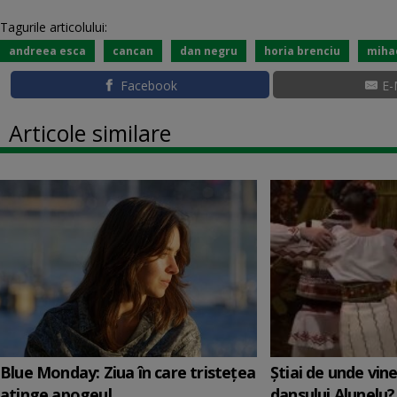
Tagurile articolului:
andreea esca
cancan
dan negru
horia brenciu
miha
Facebook
E-
Articole similare
Blue Monday: Ziua în care tristețea
Știai de unde vin
atinge apogeul
dansului Alunelu?