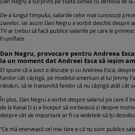
Dan Negru a surprins pe toată lumea cu demisia de la 
De-a lungul timpului, salariile celor mai cunoscuți pre
ziarelor, iar acum Dan Negru a vorbit deschis despre ace
TV ar trebui să facă publice salariile pe care le primesc
fi umflate.
Dan Negru, provocare pentru Andreea Esca: C
la un moment dat Andreei Esca să ieșim amâ
El spune că a avut o discuție și cu Andreea Esca, despre
fanilor cât câștigă, pe modelul american al lui Jimmy F
rânduri, să le transmită fanilor că nu câștigă atât cât s
În plus, Dan Negru a vorbit despre salariul pe care îl î
de la Kanal D și a început să vorbească și despre motive
despre cât de important ar fi ca vedetele să își dezvăluie
"Ce mă enervează cel mai tare e că nu sunt publice salar