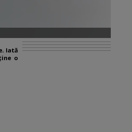
. Iată
ține o