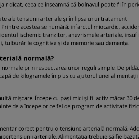
eja ridicat, ceea ce înseamnă că bolnavul poate fi în peri
ate ale tensiunii arteriale și în lipsa unui tratament
 Printre acestea se numără: infarctul miocardic, accide
dentul ischemic tranzitor, anevrismele arteriale, insufi
i, tulburările cognitive și de memorie sau demența.
terială normală?
 normale prin respectarea unor reguli simple. De pildă,
capă de kilogramele în plus cu ajutorul unei alimentații
multă mișcare. Începe cu pași mici și fii activ măcar 30 d
ainte de a începe orice fel de program de activitate fizi
mentar corect pentru o tensiune arterială normală. Ad
hipertensiunii arteriale. Alimentația trebuie să fie bazat