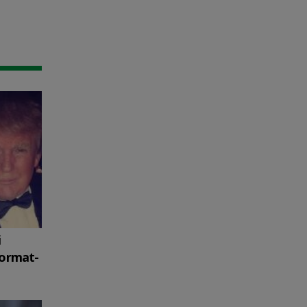
i
format-