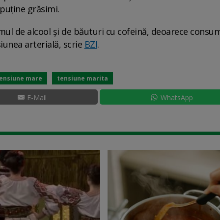
 puține grăsimi.
umul de alcool și de băuturi cu cofeină, deoarece consu
iunea arterială, scrie
BZI
.
ensiune mare
tensiune marita
E-Mail
WhatsApp