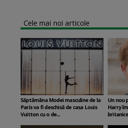
Cele mai noi articole
Săptămâna Modei masculine de la
Un nou p
Paris va fi deschisă de casa Louis
Harry îm
Vuitton cu o de...
britanic