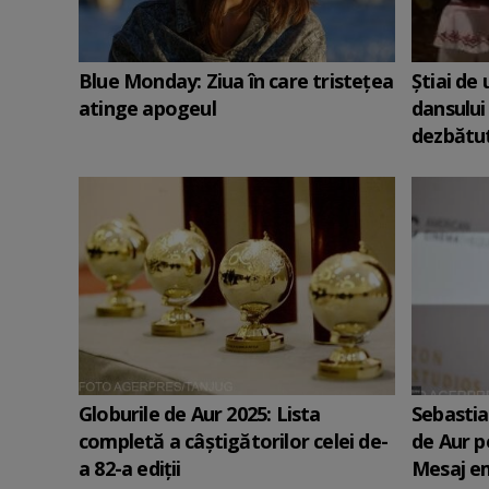
Blue Monday: Ziua în care tristețea
Știai de
atinge apogeul
dansului
dezbătut
Globurile de Aur 2025: Lista
Sebastia
completă a câștigătorilor celei de-
de Aur p
a 82-a ediții
Mesaj em