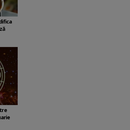
ifica
ază
tre
uarie