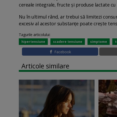
cereale integrale, fructe și produse lactate cu
Nu în ultimul rând, ar trebui să limitezi cons
excesiv al acestor substanțe poate crește tens
Tagurile articolului:
hipertensiune
scadere tensiune
simptome
t
Facebook
Articole similare