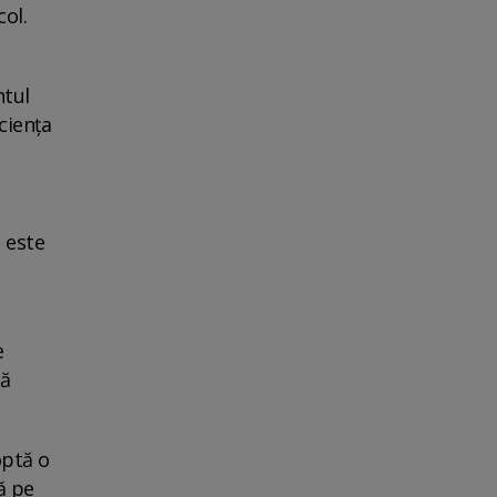
col.
ntul
ciența
 este
e
că
optă o
ă pe