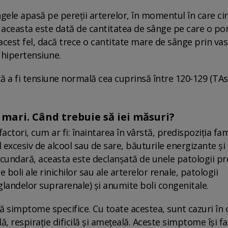
ngele apasă pe pereții arterelor, în momentul în care ci
ii, aceasta este dată de cantitatea de sânge pe care o 
 acest fel, dacă trece o cantitate mare de sânge prin vase
 hipertensiune.
tă a fi tensiune normală cea cuprinsă între 120-129 (TAs
mari. Când trebuie să iei măsuri?
ori, cum ar fi: înaintarea în vârstă, predispoziția fami
xcesiv de alcool sau de sare, băuturile energizante și a
secundară, aceasta este declanșată de unele patologii p
oli ale rinichilor sau ale arterelor renale, patologii
 glandelor suprarenale) și anumite boli congenitale.
ă simptome specifice. Cu toate acestea, sunt cazuri în 
 respirație dificilă și amețeală. Aceste simptome își fa