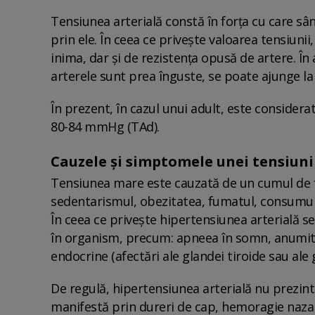
Tensiunea arterială constă în forța cu care sâ
prin ele. În ceea ce privește valoarea tensiun
inima, dar și de rezistența opusă de artere. În
arterele sunt prea înguste, se poate ajunge la
În prezent, în cazul unui adult, este considera
80-84 mmHg (TAd).
Cauzele și simptomele unei tensiuni 
Tensiunea mare este cauzată de un cumul de fact
sedentarismul, obezitatea, fumatul, consumul e
În ceea ce privește hipertensiunea arterială 
în organism, precum: apneea în somn, anumite b
endocrine (afectări ale glandei tiroide sau ale
De regulă, hipertensiunea arterială nu prezint
manifestă prin dureri de cap, hemoragie nazală,