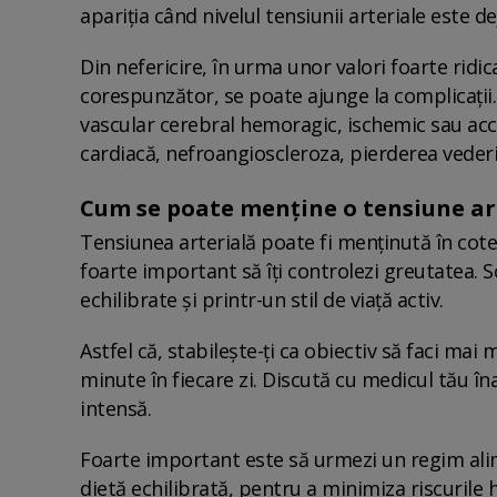
apariția când nivelul tensiunii arteriale este d
Din nefericire, în urma unor valori foarte ridic
corespunzător, se poate ajunge la complicații.
vascular cerebral hemoragic, ischemic sau acci
cardiacă, nefroangioscleroza, pierderea vederi
Cum se poate menține o tensiune ar
Tensiunea arterială poate fi menținută în cote
foarte important să îți controlezi greutatea. S
echilibrate și printr-un stil de viață activ.
Astfel că, stabilește-ți ca obiectiv să faci mai 
minute în fiecare zi. Discută cu medicul tău în
intensă.
Foarte important este să urmezi un regim ali
dietă echilibrată, pentru a minimiza riscurile 