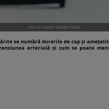
Foto cu caracter ilustrativ: Pexels
rite se numără durerile de cap și amețelile
rtensiunea arterială și cum se poate men