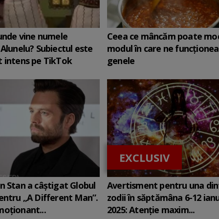
 unde vine numele
Ceea ce mâncăm poate mod
 Alunelu? Subiectul este
modul în care ne funcţione
 intens pe TikTok
genele
EXCLUSIV
n Stan a câștigat Globul
Avertisment pentru una din
entru „A Different Man”.
zodii în săptămâna 6-12 ian
oționant...
2025: Atenție maxim...