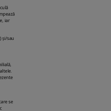
rculă
pompează
, iar
) și/sau
lială,
ltele.
rezente
care se
c