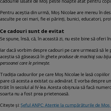
cadourile lăsate de Moş peste noapte atât pentru copiii
Pentru aceștia din urmă, Moș Nicolae are mereu în desa
asculte pe cei mari, fie ei părinți, bunici, educatori, pro
Ce cadouri sunt de evitat
Se spune, însă, că, în această zi, nu este bine să oferi î
Iar dacă vorbim despre cadouri pe care urmează să le p
aceştia să găsească în ghete
produse de machiaj sau bijuter
persoanei care le primește
.
Tradiția cadourilor pe care Moș Nicolae le lasă copiilor
pare că acesta a existat cu adevărat. E vorba despre u
trăit în secolul al IV-lea. Acesta obișnuia să facă num
soarta nu a fost prea prietenoasă.
Citește și:
Șeful ANPC: Atenție la cumpărăturile de Moș 