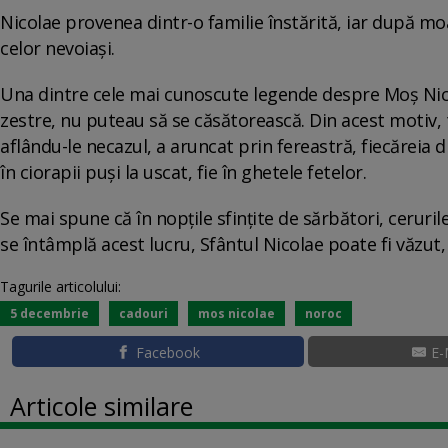
Nicolae provenea dintr-o familie înstărită, iar după moa
celor nevoiași.
Una dintre cele mai cunoscute legende despre Moş Nico
zestre, nu puteau să se căsătorească. Din acest motiv, t
aflându-le necazul, a aruncat prin fereastră, fiecăreia di
în ciorapii puşi la uscat, fie în ghetele fetelor.
Se mai spune că în nopţile sfinţite de sărbători, ceruri
se întâmplă acest lucru, Sfântul Nicolae poate fi văzut,
Tagurile articolului:
5 decembrie
cadouri
mos nicolae
noroc
Facebook
E-
Articole similare