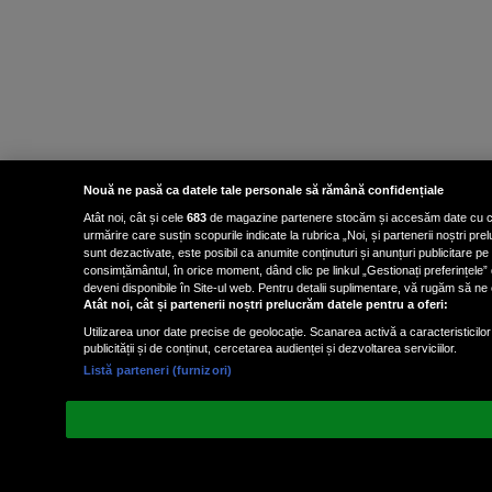
Nouă ne pasă ca datele tale personale să rămână confidențiale
Atât noi, cât și cele
683
de magazine partenere stocăm și accesăm date cu carac
urmărire care susțin scopurile indicate la rubrica „Noi, și partenerii noștri p
sunt dezactivate, este posibil ca anumite conținuturi și anunțuri publicitare pe
consimțământul, în orice moment, dând clic pe linkul „Gestionați preferințele” 
deveni disponibile în Site-ul web. Pentru detalii suplimentare, vă rugăm să ne co
Atât noi, cât și partenerii noștri prelucrăm datele pentru a oferi:
Utilizarea unor date precise de geolocație. Scanarea activă a caracteristicilor 
publicității și de conținut, cercetarea audienței și dezvoltarea serviciilor.
Listă parteneri (furnizori)