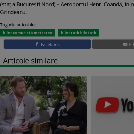
(staţia Bucureşti Nord) – Aeroportul Henri Coandă, în r
Grindeanu.
Tagurile articolului:
bilet comun stb metrorex
bilet ratb bilet stb
Facebook
E-
Articole similare