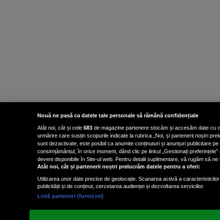
Nouă ne pasă ca datele tale personale să rămână confidențiale
Atât noi, cât și cele
683
de magazine partenere stocăm și accesăm date cu carac
urmărire care susțin scopurile indicate la rubrica „Noi, și partenerii noștri p
sunt dezactivate, este posibil ca anumite conținuturi și anunțuri publicitare pe
consimțământul, în orice moment, dând clic pe linkul „Gestionați preferințele” 
deveni disponibile în Site-ul web. Pentru detalii suplimentare, vă rugăm să ne co
Atât noi, cât și partenerii noștri prelucrăm datele pentru a oferi:
Utilizarea unor date precise de geolocație. Scanarea activă a caracteristicilor 
publicității și de conținut, cercetarea audienței și dezvoltarea serviciilor.
Listă parteneri (furnizori)