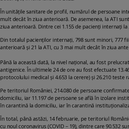
În unitățile sanitare de profil, numărul de persoane int
mult decât în ziua anterioară. De asemenea, la ATI sun
ziua anterioară. Dintre cei 1.155 de pacienți internați la
Din totalul pacienților internați, 798 sunt minori, 777 fi
anterioară și 21 la ATI, cu 3 mai mult decât în ziua ante
Până la această dată, la nivel național, au fost prelucr
antigenice. În ultimele 24 de ore au fost efectuate 13.46
protocolului medical și 4.653 la cerere) și 26.210 teste 
Pe teritoriul României, 214.080 de persoane confirmate 
domiciliu, iar 11.197 de persoane se află în izolare ins
în carantină la domiciliu, iar în carantină instituționali
În total, până astăzi, 14 februarie, pe teritoriul Români
cu noul coronavirus (COVID – 19), dintre care 90.532 sunt