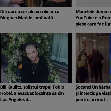
Difuzarea serialului culinar cu
Manelele domină 
Meghan Markle, amânată
YouTube din Rom
piese care fac fur
Bill Kaulitz, solistul trupei Tokio
Șocant! Un bărba
Hotel, a evacuat locuinţa sa din
și interzis pe via
Los Angeles d...
pentru un mot...