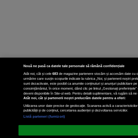
Nouă ne pasă ca datele tale personale să rămână confidențiale
Atât noi, cât și cele
683
de magazine partenere stocăm și accesăm date cu carac
urmărire care susțin scopurile indicate la rubrica „Noi, și partenerii noștri p
sunt dezactivate, este posibil ca anumite conținuturi și anunțuri publicitare pe
consimțământul, în orice moment, dând clic pe linkul „Gestionați preferințele” 
deveni disponibile în Site-ul web. Pentru detalii suplimentare, vă rugăm să ne co
Atât noi, cât și partenerii noștri prelucrăm datele pentru a oferi:
Utilizarea unor date precise de geolocație. Scanarea activă a caracteristicilor 
publicității și de conținut, cercetarea audienței și dezvoltarea serviciilor.
Listă parteneri (furnizori)