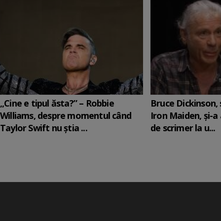
„Cine e tipul ăsta?” – Robbie
Bruce Dickinson, s
Williams, despre momentul când
Iron Maiden, şi-a
Taylor Swift nu știa ...
de scrimer la u...