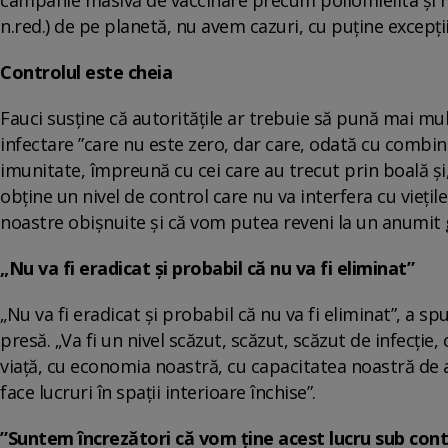
n.red.) de pe planetă, nu avem cazuri, cu puține excepții
Controlul este cheia
Fauci susține că autoritățile ar trebuie să pună mai mul
infectare ”care nu este zero, dar care, odată cu combin
imunitate, împreună cu cei care au trecut prin boală 
obține un nivel de control care nu va interfera cu viețil
noastre obișnuite și că vom putea reveni la un anumit
„Nu va fi eradicat și probabil că nu va fi eliminat”
„Nu va fi eradicat și probabil că nu va fi eliminat”, a s
presă. „Va fi un nivel scăzut, scăzut, scăzut de infecție
viață, cu economia noastră, cu capacitatea noastră de a
face lucruri în spații interioare închise”.
”Suntem încrezători că vom ține acest lucru sub cont