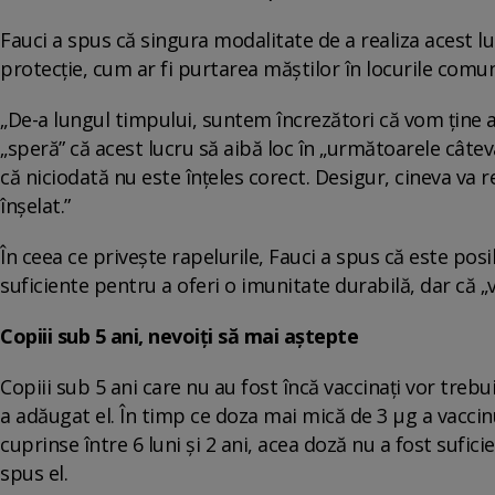
Fauci a spus că singura modalitate de a realiza acest lu
protecție, cum ar fi purtarea măștilor în locurile comu
„De-a lungul timpului, suntem încrezători că vom ține ac
„speră” că acest lucru să aibă loc în „următoarele câteva
că niciodată nu este înțeles corect. Desigur, cineva va r
înșelat.”
În ceea ce privește rapelurile, Fauci a spus că este posi
suficiente pentru a oferi o imunitate durabilă, dar că 
Copiii sub 5 ani, nevoiți să mai aștepte
Copiii sub 5 ani care nu au fost încă vaccinați vor trebu
a adăugat el. În timp ce doza mai mică de 3 μg a vaccinu
cuprinse între 6 luni și 2 ani, acea doză nu a fost sufici
spus el.