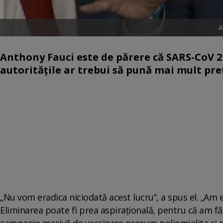
A
Anthony Fauci este de părere că SARS-CoV 2 
autoritățile ar trebui să pună mai mult preț
„Nu vom eradica niciodată acest lucru”, a spus el. „Am er
Eliminarea poate fi prea aspirațională, pentru că am fă
campanie masivă de vaccinare precum poliomielita și ru