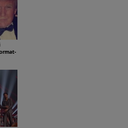
i
format-