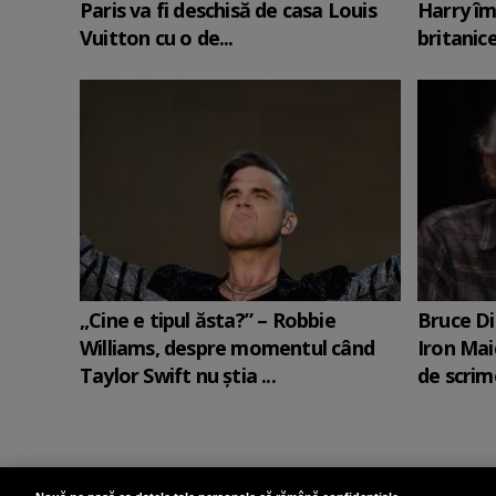
Paris va fi deschisă de casa Louis
Harry îm
Vuitton cu o de...
britanic
„Cine e tipul ăsta?” – Robbie
Bruce Di
Williams, despre momentul când
Iron Mai
Taylor Swift nu știa ...
de scrime