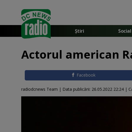
Știri
Social
Actorul american Ra
Facebook
radiodcnews Team |
Data publicării:
26.05.2022 22:24
| C