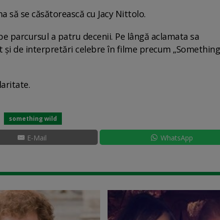
rma să se căsătorească cu Jacy Nittolo.
 pe parcursul a patru decenii. Pe lângă aclamata sa
at și de interpretări celebre în filme precum „Something
aritate.
something wild
E-Mail
WhatsApp