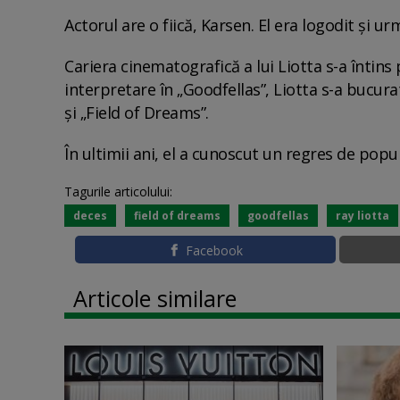
Actorul are o fiică, Karsen. El era logodit și u
Cariera cinematografică a lui Liotta s-a întins
interpretare în „Goodfellas”, Liotta s-a bucur
și „Field of Dreams”.
În ultimii ani, el a cunoscut un regres de popul
Tagurile articolului:
deces
field of dreams
goodfellas
ray liotta
Facebook
Articole similare