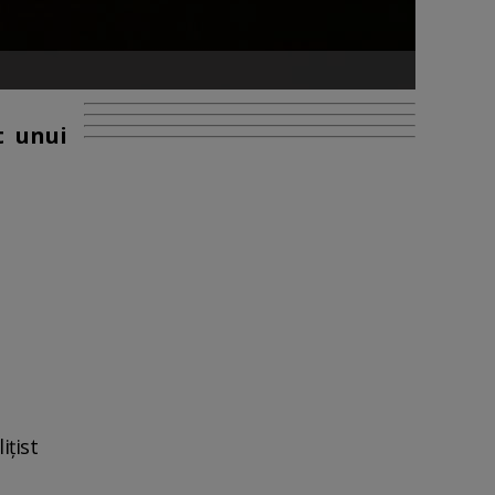
t unui
ițist