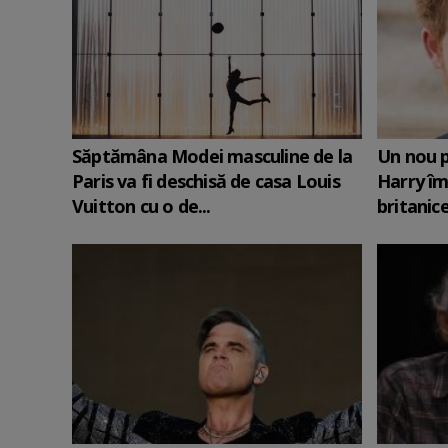
Săptămâna Modei masculine de la
Un nou p
Paris va fi deschisă de casa Louis
Harry îm
Vuitton cu o de...
britanic