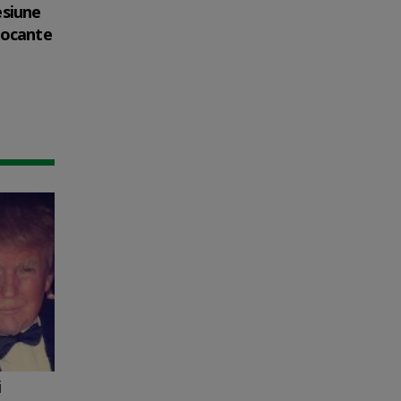
esiune
șocante
i