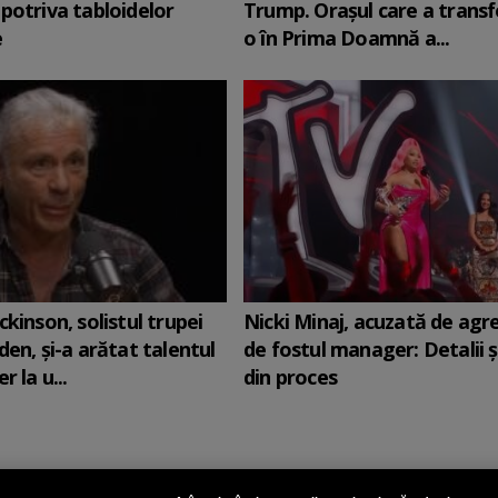
potriva tabloidelor
Trump. Orașul care a trans
e
o în Prima Doamnă a...
ckinson, solistul trupei
Nicki Minaj, acuzată de agr
den, şi-a arătat talentul
de fostul manager: Detalii 
r la u...
din proces