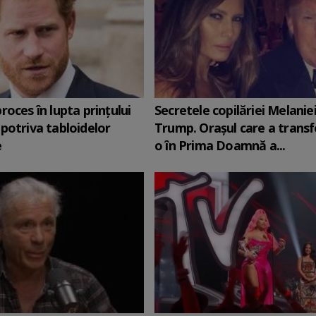
roces în lupta prinţului
Secretele copilăriei Melanie
potriva tabloidelor
Trump. Orașul care a trans
e
o în Prima Doamnă a...