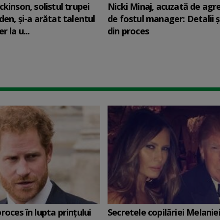
ckinson, solistul trupei
Nicki Minaj, acuzată de agr
den, şi-a arătat talentul
de fostul manager: Detalii 
r la u...
din proces
roces în lupta prinţului
Secretele copilăriei Melanie