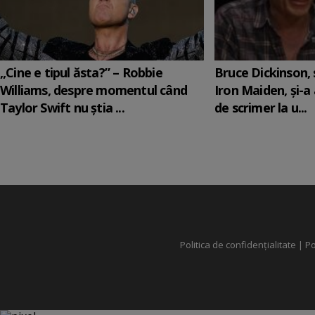
„Cine e tipul ăsta?” – Robbie
Bruce Dickinson, s
Williams, despre momentul când
Iron Maiden, şi-a
Taylor Swift nu știa ...
de scrimer la u...
Politica de confidențialitate
|
Po